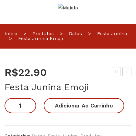
Início
>
Produtos
>
Datas
>
Festa Junina
>
Festa Junina Emoji
R$
22.90
lor
est
Festa Junina Emoji
k
a
Me
Jun
Festa
Adicionar Ao Carrinho
me
ina
Junina
Fes
3
Emoji
ta
quantidade
Jun
Categorias:
Datas
,
Festa Junina
,
Produtos