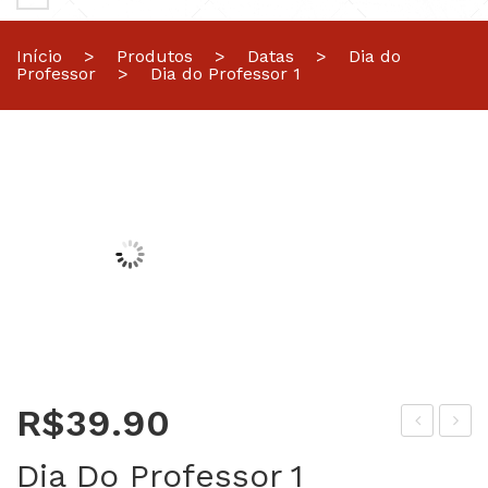
Início
>
Produtos
>
Datas
>
Dia do
Professor
>
Dia do Professor 1
R$
39.90
ia
ia
Dia Do Professor 1
das
dos