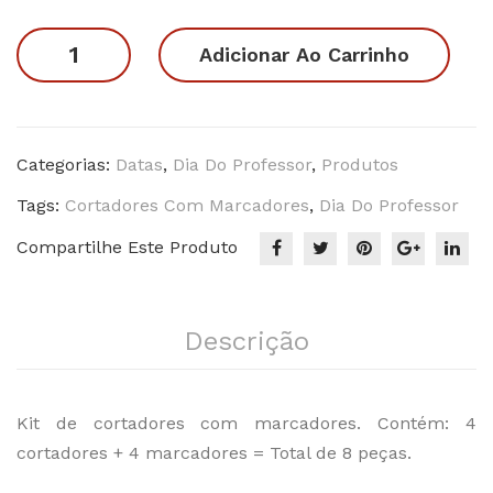
Mã
Na
Dia
Adicionar Ao Carrinho
es 1
mo
do
rad
Professor
os 1
1
quantidade
Categorias:
Datas
,
Dia Do Professor
,
Produtos
Tags:
Cortadores Com Marcadores
,
Dia Do Professor
Compartilhe Este Produto
Descrição
Kit de cortadores com marcadores. Contém: 4
cortadores + 4 marcadores = Total de 8 peças.