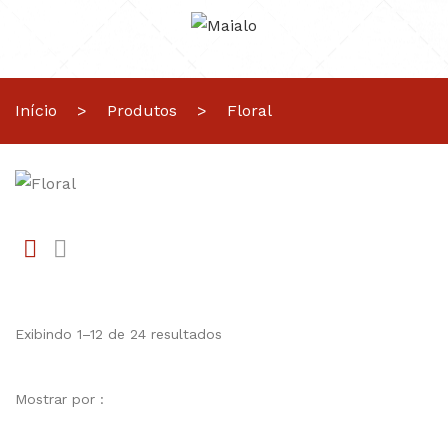
Início
>
Produtos
>
Floral
Gr
Li
id
st
Exibindo 1–12 de 24 resultados
Mostrar por :