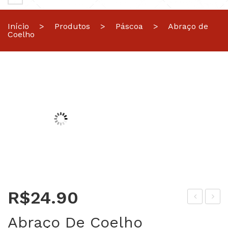
Início
>
Produtos
>
Páscoa
>
Abraço de
Coelho
R$
24.90
it
oel
Abraço De Coelho
Mol
hin