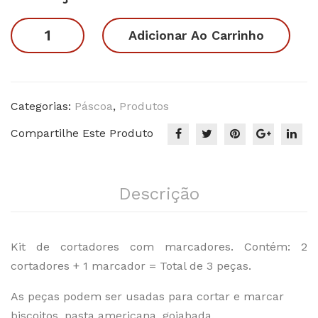
dur
ho
Abraço
Adicionar Ao Carrinho
as 1
da
de
–
Pás
Coelho
cor
coa
quantidade
tad
01
Categorias:
Páscoa
,
Produtos
ore
Compartilhe Este Produto
s
Descrição
Kit de cortadores com marcadores. Contém: 2
cortadores + 1 marcador = Total de 3 peças.
As peças podem ser usadas para cortar e marcar
biscoitos, pasta americana, goiabada.