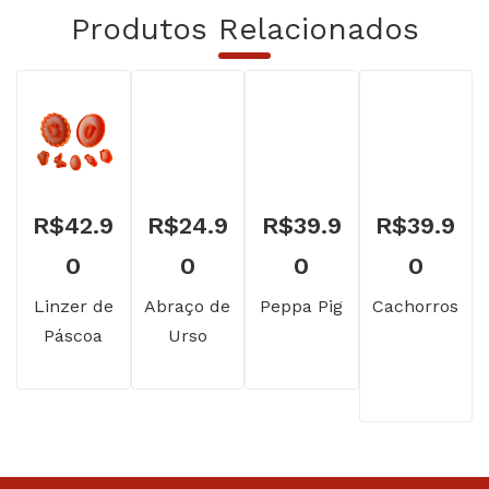
Produtos Relacionados
R$
42.9
R$
24.9
R$
39.9
R$
39.9
0
0
0
0
Linzer de
Abraço de
Peppa Pig
Cachorros
Páscoa
Urso