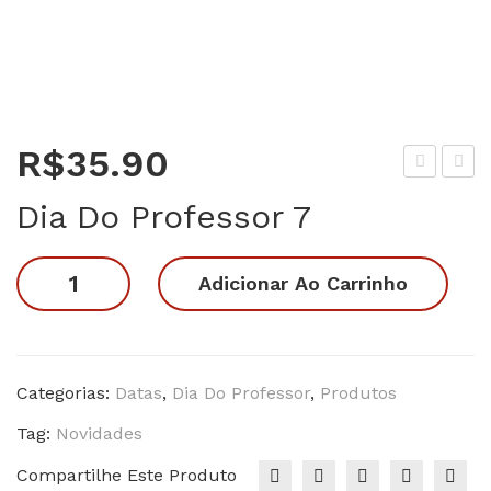
R$
35.90
ia
rof
Dia Do Professor 7
do
e
Pro
Not
Dia
Adicionar Ao Carrinho
fes
a
do
sor
10
Professor
6
–
7
Dia
quantidade
Categorias:
Datas
,
Dia Do Professor
,
Produtos
do
Tag:
Novidades
Pro
fes
Compartilhe Este Produto