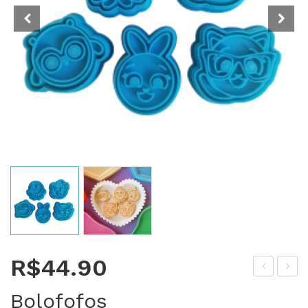
R$
44.90
Rei
arr
Bolofofos
Leã
os