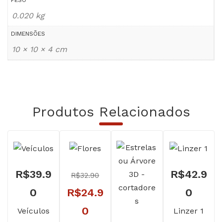
0.020 kg
DIMENSÕES
10 × 10 × 4 cm
Produtos Relacionados
R$
39.9
R$
42.9
R$
32.90
O
0
R$
24.9
0
preço
O
0
Veículos
Linzer 1