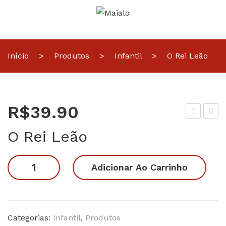
Início
>
Produtos
>
Infantil
>
O Rei Leão
R$
39.90
oy
olo
O Rei Leão
Sto
fof
ry
os
O
Adicionar Ao Carrinho
Rei
Leão
quantidade
Categorias:
Infantil
,
Produtos