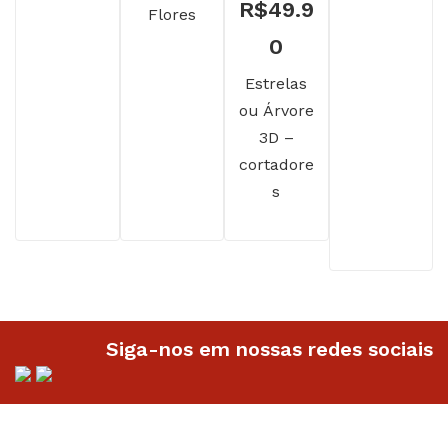
R$
49.9
original
preço
Flores
0
era:
atual
Estrelas
R$32.90.
é:
ou Árvore
R$24.90.
3D –
cortadore
s
Siga-nos em nossas redes sociais