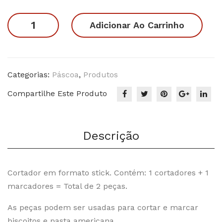
original
atual
coa
coa
era:
é:
Stick
Adicionar Ao Carrinho
06
05
R$22.90.
R$14.90.
Coelho
quantidade
Categorias:
Páscoa
,
Produtos
Compartilhe Este Produto
Descrição
Cortador em formato stick. Contém: 1 cortadores + 1
marcadores = Total de 2 peças.
As peças podem ser usadas para cortar e marcar
biscoitos e pasta americana.