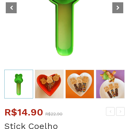
O
O
R$
14.90
R$
22.90
preço
preço
eliz
eliz
Stick Coelho
Pás
Pás