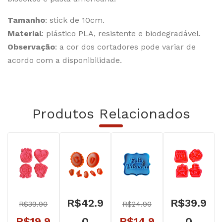
Tamanho
: stick de 10cm.
Material
: plástico PLA, resistente e biodegradável.
Observação
: a cor dos cortadores pode variar de
acordo com a disponibilidade.
Produtos Relacionados
R$
42.9
R$
39.9
R$
39.90
R$
24.90
O
O
R$
19.9
0
R$
14.9
0