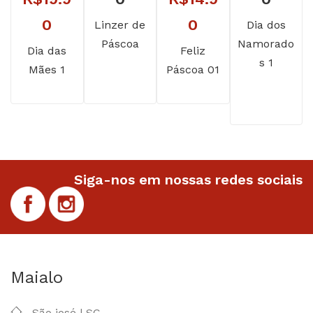
preço
O
preço
O
0
0
Linzer de
Dia dos
Páscoa
Namorado
original
preço
original
preço
Dia das
Feliz
s 1
Mães 1
Páscoa 01
era:
atual
era:
atual
R$39.90.
é:
R$24.90.
é:
R$19.90.
R$14.90.
Siga-nos em nossas redes sociais
Maialo
São josé | SC