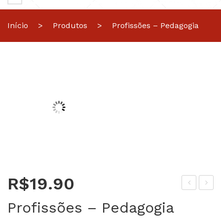
Início
>
Produtos
>
Profissões – Pedagogia
R$
19.90
rofi
esp
Profissões – Pedagogia
ssõ
ert