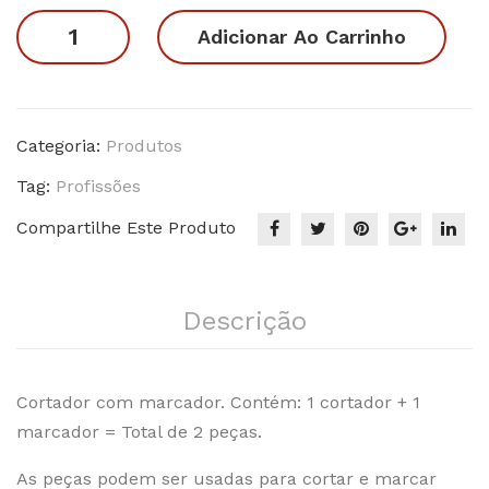
es
ar
Profissões
Adicionar Ao Carrinho
–
-
Eng
Pedagogia
enh
quantidade
aria
Categoria:
Produtos
Civi
Tag:
Profissões
l
Compartilhe Este Produto
Descrição
Cortador com marcador. Contém: 1 cortador + 1
marcador = Total de 2 peças.
As peças podem ser usadas para cortar e marcar