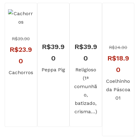
R$
39.90
R$
39.9
R$
39.9
R$
24.90
O
R$
23.9
O
0
0
R$
18.9
preço
O
0
preço
O
0
Peppa Pig
Religioso
original
preço
Cachorros
(1ª
original
preç
Coelhinho
era:
atual
comunhã
da Páscoa
era:
atual
R$39.90.
é:
o,
01
R$24.90.
é:
batizado,
R$23.90.
crisma…)
R$18.