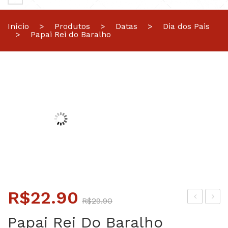
Início
>
Produtos
>
Datas
>
Dia dos Pais
>
Papai Rei do Baralho
O
O
R$
22.90
R$
29.90
preço
preço
elh
iver
Papai Rei Do Baralho
or
tida