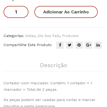
original
atual
Pai
me
era:
é:
Papai
Adicionar Ao Carrinho
do
nte
R$29.90.
R$22.90.
Rei
Uni
do
ver
Baralho
so.
quantidade
Categorias:
Datas
,
Dia Dos Pais
,
Produtos
Dia
Compartilhe Este Produto
dos
Pai
s
Descrição
Cortador com marcador. Contém: 1 cortador + 1
marcador = Total de 2 peças.
As peças podem ser usadas para cortar e marcar
biscoitos e pasta americana.