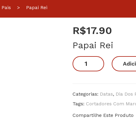
 Pais
>
Papai Rei
R$
17.90
Papai Rei
Papai
Adic
Rei
quantidade
Categorias:
Datas
,
Dia Dos 
Tags:
Cortadores Com Mar
Compartilhe Este Produto