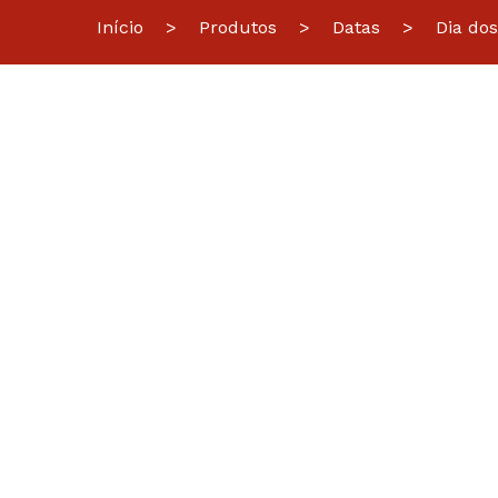
Início
>
Produtos
>
Datas
>
Dia dos