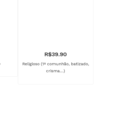
R$
39.90
D
Religioso (1ª comunhão, batizado,
crisma…)