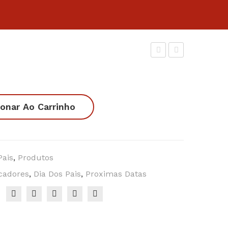
eliz
ia
Dia
dos
dos
Na
ionar Ao Carrinho
Avó
mo
s 1
rad
os
2
Pais
,
Produtos
cadores
,
Dia Dos Pais
,
Proximas Datas