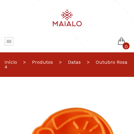
0
Nenhum produto no carrinho.
Início
>
Produtos
>
Datas
>
Outubro Rosa
4