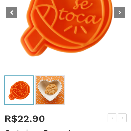
R$
22.90
utu
ove