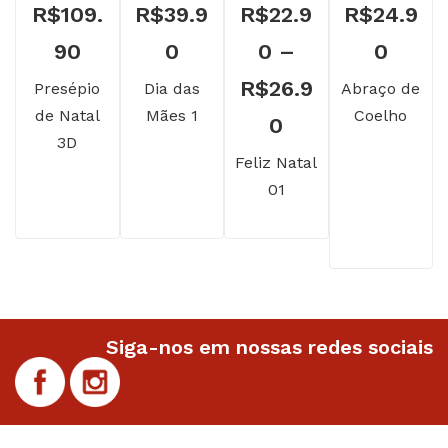
R$
109.
R$
39.9
R$
22.9
R$
24.9
90
0
0
–
0
R$
26.9
Presépio
Dia das
Abraço de
de Natal
Mães 1
Coelho
Faixa
0
3D
de
Feliz Natal
01
preço:
R$22.90
através
R$26.90
Siga-nos em nossas redes sociais