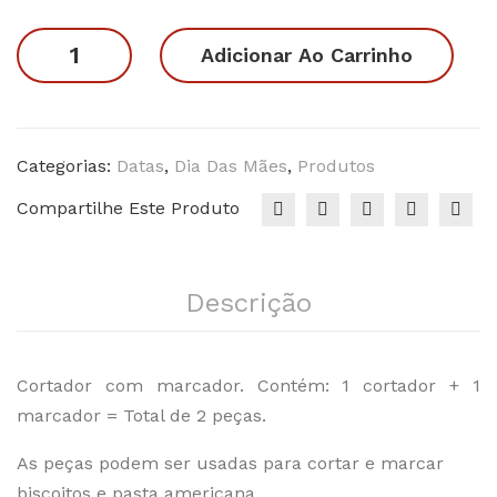
original
atual
e
era:
é:
Mãe
Adicionar Ao Carrinho
be
R$22.90.
R$15.90.
de
bê
Pet
2
quantidade
Categorias:
Datas
,
Dia Das Mães
,
Produtos
Compartilhe Este Produto
Descrição
Cortador com marcador. Contém: 1 cortador + 1
marcador = Total de 2 peças.
As peças podem ser usadas para cortar e marcar
biscoitos e pasta americana.