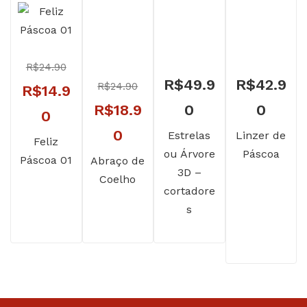
R$
24.90
R$
49.9
R$
42.9
R$
24.90
O
R$
14.9
O
R$
18.9
0
0
preço
O
0
preço
O
0
Estrelas
Linzer de
original
preço
Feliz
ou Árvore
Páscoa
original
preço
Páscoa 01
Abraço de
era:
atual
3D –
Coelho
era:
atual
R$24.90.
é:
cortadore
R$24.90.
é:
s
R$14.90.
R$18.90.