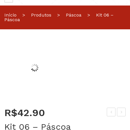
Início
>
Produtos
>
Páscoa
>
Kit 06 –
Páscoa
R$
42.90
oel
oel
Kit 06 – Páscoa
hin
hin