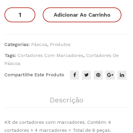
ho
ho
Kit
Adicionar Ao Carrinho
da
da
06
Pás
Pás
-
coa
coa
Páscoa
05
03
quantidade
Categorias:
Páscoa
,
Produtos
Tags:
Cortadores Com Marcadores
,
Cortadores De
Páscoa
Compartilhe Este Produto
Descrição
Kit de cortadores com marcadores. Contém: 4
cortadores + 4 marcadores = Total de 8 peças.