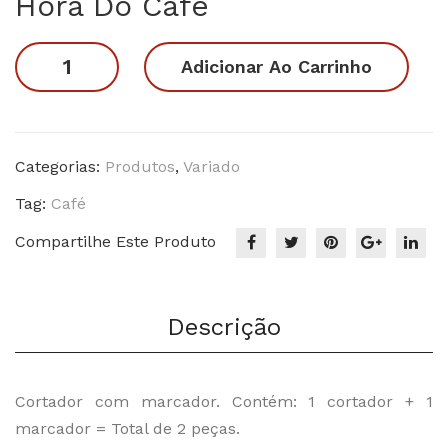
Hora Do Café
as
Urs
original
atual
os
era:
é:
Hora
Adicionar Ao Carrinho
R$22.90.
R$17.90.
do
Café
quantidade
Categorias:
Produtos
,
Variado
Tag:
Café
Compartilhe Este Produto
Descrição
Cortador com marcador. Contém: 1 cortador + 1
marcador = Total de 2 peças.