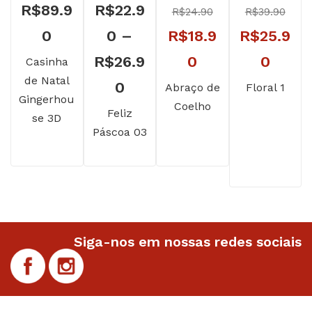
R$
89.9
R$
22.9
R$
24.90
R$
39.90
O
O
0
0
–
R$
18.9
R$
25.9
preço
O
preço
O
R$
26.9
0
0
Casinha
de Natal
Faixa
original
preço
original
preç
0
Abraço de
Floral 1
Gingerhou
Coelho
de
era:
atual
era:
atual
Feliz
se 3D
Páscoa 03
preço:
R$24.90.
é:
R$39.90.
é:
R$22.90
R$18.90.
R$25.
através
R$26.90
Siga-nos em nossas redes sociais