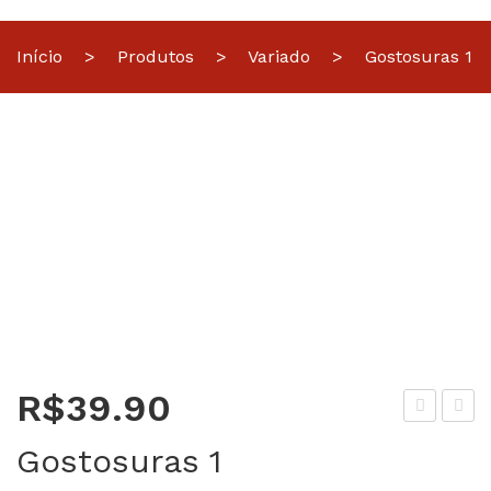
Início
>
Produtos
>
Variado
>
Gostosuras 1
R$
39.90
atin
ost
Gostosuras 1
ho
osu