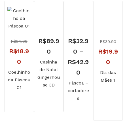
R$
89.9
R$
32.9
R$
24.90
R$
39.90
O
R$
18.9
O
0
0
–
R$
19.9
preço
O
0
preço
O
R$
42.9
0
Casinha
de Natal
original
preço
Faixa
original
preç
0
Coelhinho
Dia das
Gingerhou
da Páscoa
Mães 1
era:
atual
de
era:
atual
Páscoa –
se 3D
01
cortadore
R$24.90.
é:
preço:
R$39.90.
é:
s
R$18.90.
R$32.90
R$19.
através
R$42.90