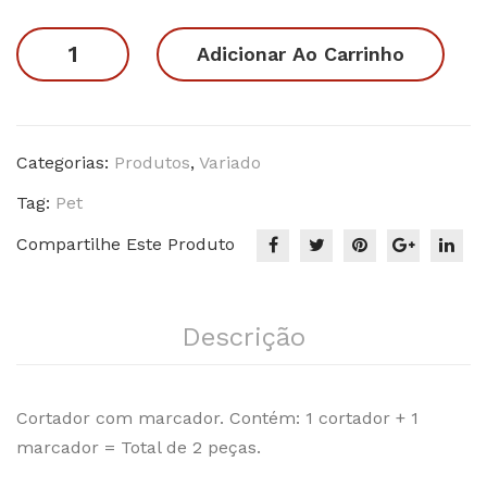
original
atual
ras
era:
é:
Gatinho
Adicionar Ao Carrinho
1
R$19.90.
R$16.90.
na
xícara
quantidade
Categorias:
Produtos
,
Variado
Tag:
Pet
Compartilhe Este Produto
Descrição
Cortador com marcador. Contém: 1 cortador + 1
marcador = Total de 2 peças.