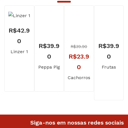
R$
42.9
0
R$
39.9
R$
39.9
R$
39.90
Linzer 1
O
0
R$
23.9
0
preço
O
0
Peppa Pig
Frutas
original
preço
Cachorros
era:
atual
R$39.90.
é:
R$23.90.
Siga-nos em nossas redes sociais