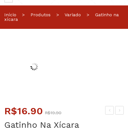
Início
>
Produtos
>
Variado
>
Gatinho na
xícara
O
O
R$
16.90
R$
19.90
preço
preço
arb
ost
Gatinho Na Xícara
ie
osu