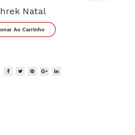
ick
ing
hrek Natal
ey
erb
e
rea
ionar Ao Carrinho
Min
d
nie
Gra
Nat
nde
al
s