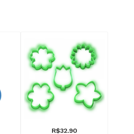
R$
32.90