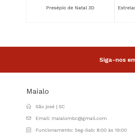
Presépio de Natal 3D
Estrela
Siga-nos em
Maialo
São josé | SC
Email: maialombc@gmail.com
Funcionamento: Seg-Sab: 8:00 às 19:00