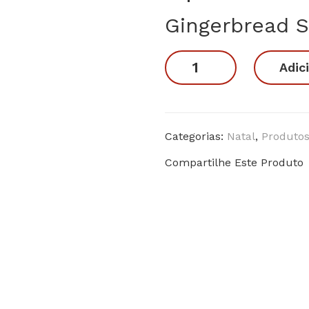
Gingerbread S
Gingerbread
Adic
Shrek
Natal
quantidade
Categorias:
Natal
,
Produto
Compartilhe Este Produto