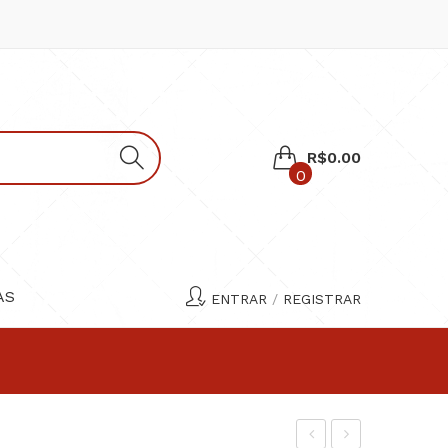
R$
0.00
0
Nenhum produto no carrinho.
AS
ENTRAR
/
REGISTRAR