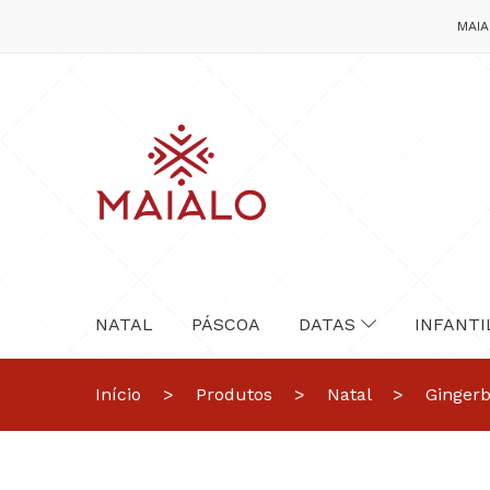
MAIA
NATAL
PÁSCOA
DATAS
INFANTI
Início
>
Produtos
>
Natal
>
Gingerb