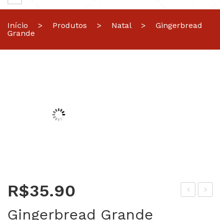
Início
>
Produtos
>
Natal
>
Gingerbread
Grande
R$
35.90
ing
lás
Gingerbread Grande
erb
sico