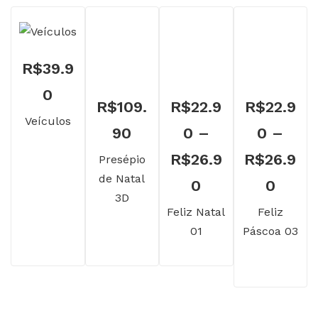
R$
39.9
0
R$
109.
R$
22.9
R$
22.9
Veículos
90
0
–
0
–
R$
26.9
R$
26.9
Presépio
de Natal
Faixa
Faixa
0
0
3D
de
de
Feliz Natal
Feliz
01
Páscoa 03
preço:
preço
R$22.90
R$22
através
atrav
R$26.90
R$26