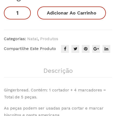
rea
s
Gingerbread
Adicionar Ao Carrinho
d
Nat
Grande
Shr
al
quantidade
ek
Nat
Categorias:
Natal
,
Produtos
al
Compartilhe Este Produto
Descrição
Gingerbread. Contém: 1 cortador + 4 marcadores =
Total de 5 peças.
As peças podem ser usadas para cortar e marcar
biscoitos e pasta americana.