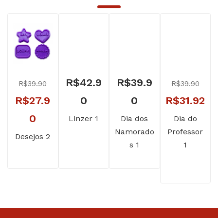
R$
42.9
R$
39.9
R$
39.90
R$
39.90
O
O
O
R$
27.9
0
0
R$
31.92
preço
O
preço
pr
0
Linzer 1
Dia dos
Dia do
Namorado
Professor
original
preço
original
at
Desejos 2
s 1
1
era:
atual
era:
é:
R$39.90.
é:
R$39.90.
R$
R$27.90.