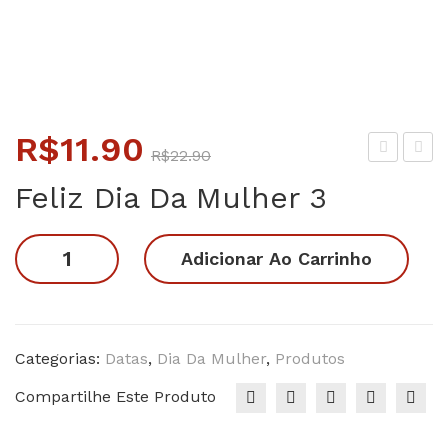
O
O
R$
11.90
R$
22.90
preço
preço
ia
ia
Feliz Dia Da Mulher 3
da
da
original
atual
Mul
Mul
era:
é:
Feliz
Adicionar Ao Carrinho
her.
her
R$22.90.
R$11.90.
Dia
Girl
3
da
Po
Mulher
we
3
Categorias:
Datas
,
Dia Da Mulher
,
Produtos
r
quantidade
Compartilhe Este Produto