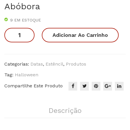
Abóbora
Hal
Pás
low
coa
9 EM ESTOQUE
een
Ovo
2 –
Estêncil
Adicionar Ao Carrinho
gat
Halloween
o
3
-
abóbora
Categorias:
Datas
,
Estêncil
,
Produtos
quantidade
Tag:
Halloween
Compartilhe Este Produto
Descrição