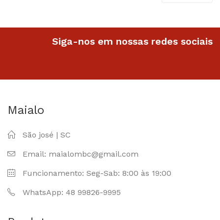
R$23.90.
R$25.90.
R$24.
Siga-nos em nossas redes sociais
Maialo
São josé | SC
Email: maialombc@gmail.com
Funcionamento: Seg-Sab: 8:00 às 19:00
WhatsApp: 48 99826-9995