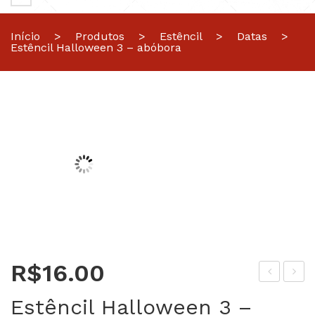
Início
>
Produtos
>
Estêncil
>
Datas
>
Estêncil Halloween 3 – abóbora
R$
16.00
stê
old
Estêncil Halloween 3 –
ncil
ura