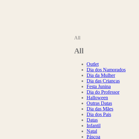
All
All
Outlet
Dia dos Namorados
Dia da Mulher
Dia das Crianças
Festa Junina
Dia do Professor
Halloween
Outras Datas
Dia das Mães
Dia dos Pais
Datas
Infantil
Natal
Páscoa