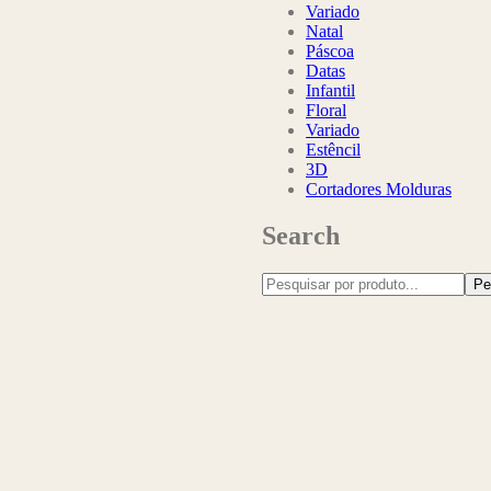
Variado
Natal
Páscoa
Datas
Infantil
Floral
Variado
Estêncil
3D
Cortadores Molduras
Search
Pe