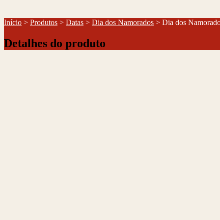
Início
>
Produtos
>
Datas
>
Dia dos Namorados
>
Dia dos Namorado
Detalhes do produto