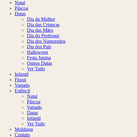
Natal
Páscoa
Datas
Dia da Mulher
Dia das Crianças
Dia das Mães
Dia do Professor
Dia dos Namorados
Dia dos Pais
Halloween
Festa Junina
Outras Datas
Ver Tudo
Infantil
Floral
Variado
Estêncil
Natal
Páscoa
Variado
Datas
Infantil
Ver Tudo
Molduras
Contato