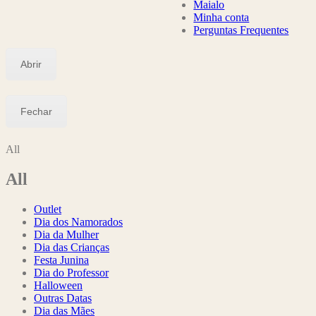
Maialo
Minha conta
Perguntas Frequentes
Abrir
Fechar
All
All
Outlet
Dia dos Namorados
Dia da Mulher
Dia das Crianças
Festa Junina
Dia do Professor
Halloween
Outras Datas
Dia das Mães