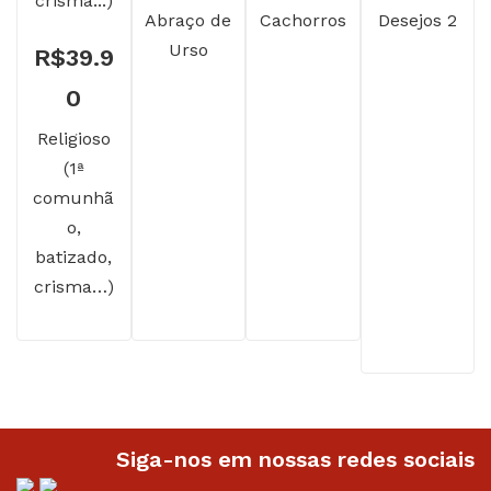
Abraço de
Cachorros
Desejos 2
Urso
R$
39.9
0
Religioso
(1ª
comunhã
o,
batizado,
crisma…)
Siga-nos em nossas redes sociais