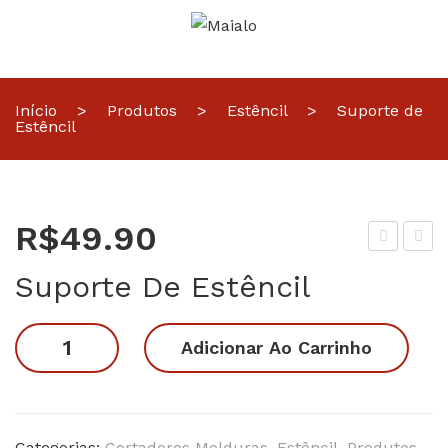
Início
>
Produtos
>
Estêncil
>
Suporte de
Estêncil
R$
49.90
stê
arb
Suporte De Estêncil
ncil
ie
Ab
Suporte
Adicionar Ao Carrinho
elhi
de
nha
Estêncil
quantidade
Categorias:
Cortadores Molduras
,
Estêncil
,
Produtos