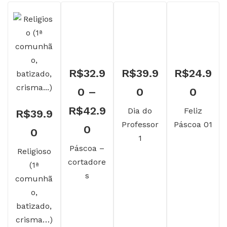
R$
32.9
R$
39.9
R$
24.9
0
–
0
0
R$
42.9
Dia do
Feliz
R$
39.9
Professor
Páscoa 01
Faixa
0
0
1
de
Páscoa –
Religioso
cortadore
(1ª
preço:
s
comunhã
R$32.90
o,
através
batizado,
crisma…)
R$42.90