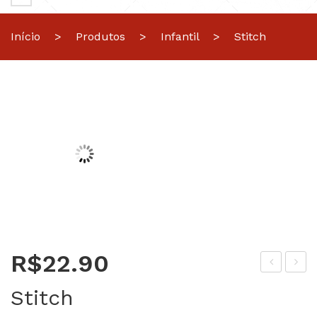
Início
>
Produtos
>
Infantil
>
Stitch
R$
22.90
lue
ilo
Stitch
y
e