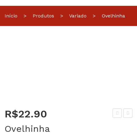
Início
>
Produtos
>
Variado
>
Ovelhinha
R$
22.90
tick
niv
Ovelhinha
Bo
ers