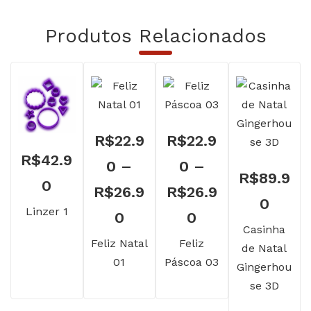
Produtos Relacionados
R$
22.9
R$
22.9
R$
42.9
0
–
0
–
R$
89.9
0
R$
26.9
R$
26.9
0
Linzer 1
Faixa
Faixa
0
0
Casinha
de
de
Feliz Natal
Feliz
de Natal
01
Páscoa 03
preço:
preço:
Gingerhou
se 3D
R$22.90
R$22.90