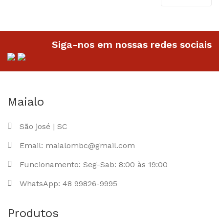
através
através
R$26.90
R$26.90
Siga-nos em nossas redes sociais
Maialo
São josé | SC
Email: maialombc@gmail.com
Funcionamento: Seg-Sab: 8:00 às 19:00
WhatsApp: 48 99826-9995
Produtos