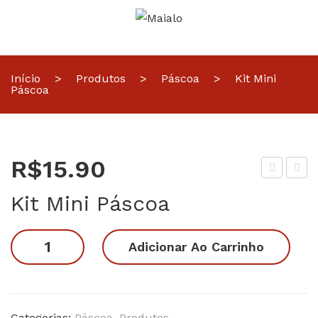
Início
>
Produtos
>
Páscoa
>
Kit Mini
Páscoa
R$
15.90
it 12
it
Kit Mini Páscoa
–
04
Pás
–
Kit
Adicionar Ao Carrinho
coa
Pás
Mini
coa
Páscoa
quantidade
Categorias:
Páscoa
,
Produtos