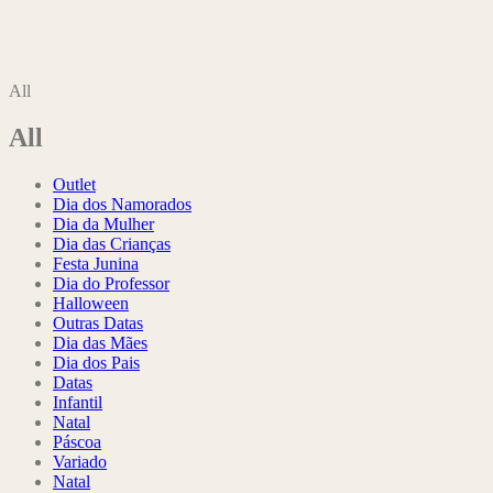
All
All
Outlet
Dia dos Namorados
Dia da Mulher
Dia das Crianças
Festa Junina
Dia do Professor
Halloween
Outras Datas
Dia das Mães
Dia dos Pais
Datas
Infantil
Natal
Páscoa
Variado
Natal