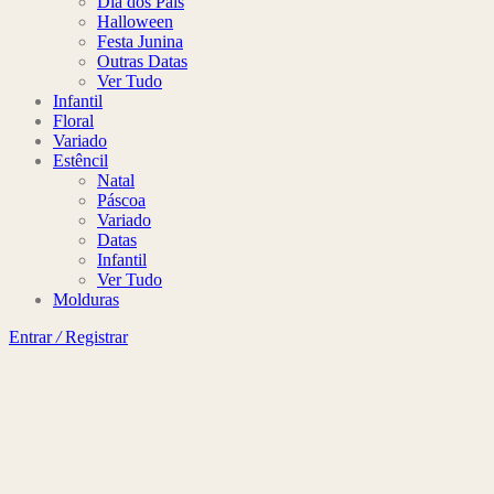
Dia dos Pais
Halloween
Festa Junina
Outras Datas
Ver Tudo
Infantil
Floral
Variado
Estêncil
Natal
Páscoa
Variado
Datas
Infantil
Ver Tudo
Molduras
Entrar
/
Registrar