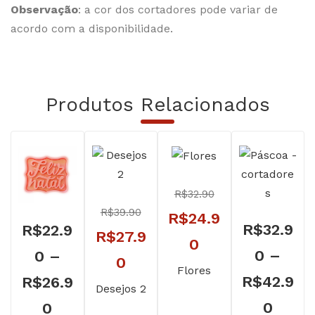
Observação
: a cor dos cortadores pode variar de
acordo com a disponibilidade.
Produtos Relacionados
R$
32.90
R$
39.90
O
R$
24.9
R$
32.9
R$
22.9
O
R$
27.9
preço
O
0
0
–
0
–
preço
O
0
original
preço
Flores
R$
42.9
R$
26.9
original
preço
Desejos 2
era:
atual
Faixa
0
Faixa
0
era:
atual