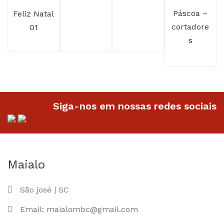
R$32.90.
é:
de
de
Páscoa –
Feliz Natal
R$39.90.
é:
R$24.90.
cortadore
01
preço
preço:
R$27.90.
s
R$32
R$22.90
atrav
através
R$42
R$26.90
Siga-nos em nossas redes sociais
Maialo
São josé | SC
Email: maialombc@gmail.com