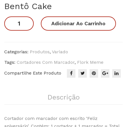
Bentô Cake
uro
s
Flork
Adicionar Ao Carrinho
Meme
Aniversário
-
Bentô
Categorias:
Produtos
,
Variado
Cake
Tags:
Cortadores Com Marcador
,
Flork Meme
quantidade
Compartilhe Este Produto
Descrição
Cortador com marcador com escrito ‘Feliz
aniversário’. Contém: 1 cortador + 1 marcador = Total