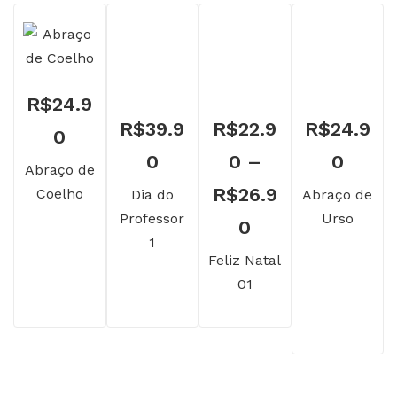
R$
24.9
R$
39.9
R$
22.9
R$
24.9
0
0
0
–
0
Abraço de
R$
26.9
Coelho
Dia do
Abraço de
Professor
Urso
Faixa
0
1
de
Feliz Natal
01
preço:
R$22.90
através
R$26.90