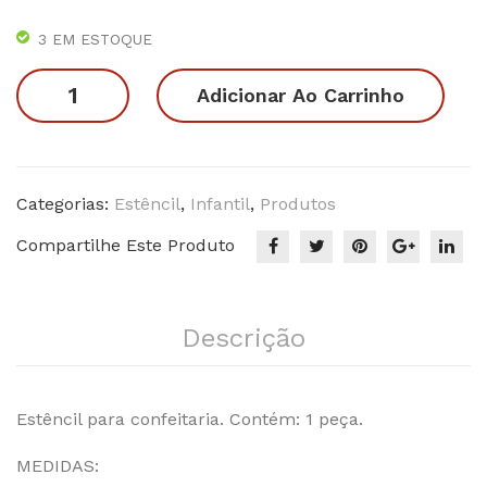
Voc
Ros
3 EM ESTOQUE
ê é
a
Estêncil
Esp
Adicionar Ao Carrinho
Unicórnio
eci
quantidade
al
Categorias:
Estêncil
,
Infantil
,
Produtos
Compartilhe Este Produto
Descrição
Estêncil para confeitaria. Contém: 1 peça.
MEDIDAS: