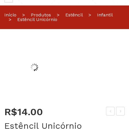
Início
>
Produtos
>
Estêncil
>
Infantil
>
Estêncil Unicórnio
R$
14.00
stê
stê
Estêncil Unicórnio
ncil
ncil