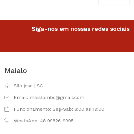
R$42
Siga-nos em nossas redes sociais
Maialo
São josé | SC
Email: maialombc@gmail.com
Funcionamento: Seg-Sab: 8:00 às 19:00
WhatsApp: 48 99826-9995