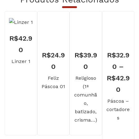
R$
42.9
0
R$
24.9
R$
39.9
R$
32.9
Linzer 1
0
0
0
–
R$
42.9
Feliz
Religioso
Páscoa 01
(1ª
Faixa
0
comunhã
de
Páscoa –
o,
cortadore
preço
batizado,
s
crisma…)
R$32
atrav