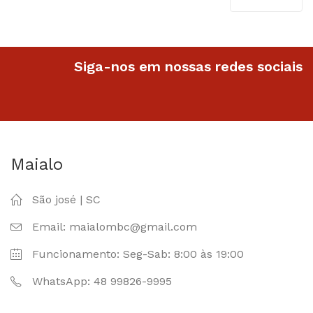
através
R$26.90
R$26.90
Siga-nos em nossas redes sociais
Maialo
São josé | SC
Email: maialombc@gmail.com
Funcionamento: Seg-Sab: 8:00 às 19:00
WhatsApp: 48 99826-9995