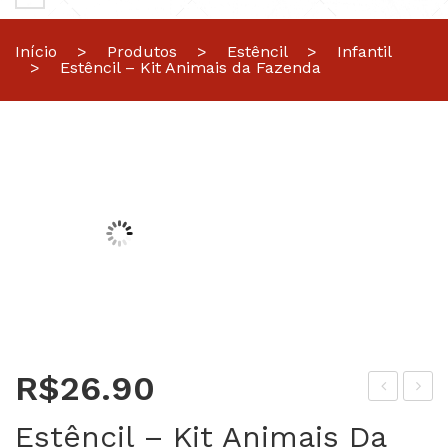
Início
>
Produtos
>
Estêncil
>
Infantil
>
Estêncil – Kit Animais da Fazenda
R$
26.90
stê
stê
Estêncil – Kit Animais Da
ncil
ncil