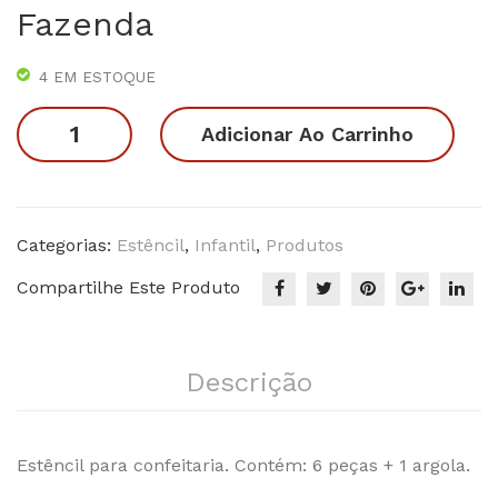
Fazenda
–
–
Kit
Kit
4 EM ESTOQUE
Flo
Des
ral
ejo
Estêncil
Adicionar Ao Carrinho
s
-
Kit
Animais
da
Categorias:
Estêncil
,
Infantil
,
Produtos
Fazenda
Compartilhe Este Produto
quantidade
Descrição
Estêncil para confeitaria. Contém: 6 peças + 1 argola.