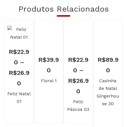
Produtos Relacionados
R$
22.9
R$
39.9
R$
22.9
R$
89.9
0
–
0
0
–
0
R$
26.9
R$
26.9
Floral 1
Casinha
Faixa
0
de Natal
Faixa
0
de
Feliz Natal
Gingerhou
de
01
Feliz
preço:
se 3D
Páscoa 03
preço:
R$22.90
R$22.90
através