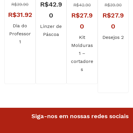
R$
42.9
R$
39.90
R$
42.90
R$
39.90
O
O
R$
31.92
O
O
0
R$
27.9
R$
27.9
preço
preço
preço
O
preço
O
0
0
Dia do
Linzer de
Professor
Páscoa
original
atual
original
preço
original
preç
Kit
Desejos 2
1
Molduras
era:
é:
era:
atual
era:
atual
1 –
R$39.90.
R$31.92.
R$42.90.
é:
R$39.90.
é:
cortadore
R$27.90.
R$27.
s
Siga-nos em nossas redes sociais