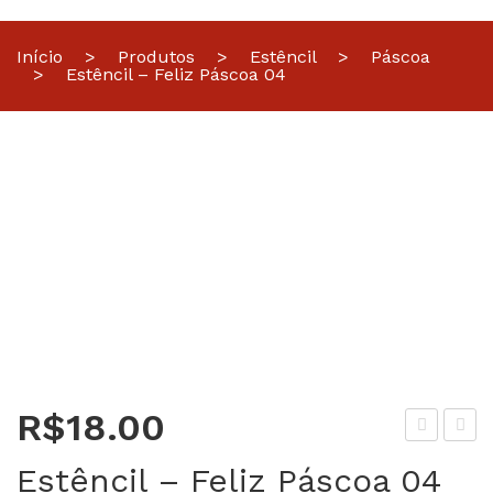
Início
>
Produtos
>
Estêncil
>
Páscoa
>
Estêncil – Feliz Páscoa 04
R$
18.00
stê
stê
Estêncil – Feliz Páscoa 04
ncil
ncil