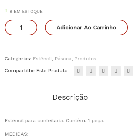
Pás
Pás
8 EM ESTOQUE
coa
coa
Estêncil
–
–
Adicionar Ao Carrinho
-
Cen
Coe
Feliz
our
lhin
Páscoa
as
ho
04
Categorias:
Estêncil
,
Páscoa
,
Produtos
06
quantidade
Compartilhe Este Produto
Descrição
Estêncil para confeitaria. Contém: 1 peça.
MEDIDAS: