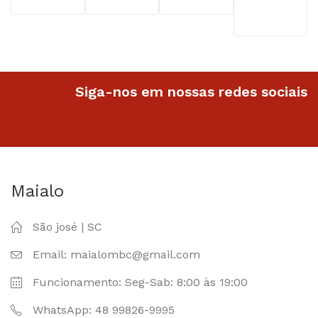
R$26.90
Siga-nos em nossas redes sociais
Maialo
São josé | SC
Email: maialombc@gmail.com
Funcionamento: Seg-Sab: 8:00 às 19:00
WhatsApp: 48 99826-9995