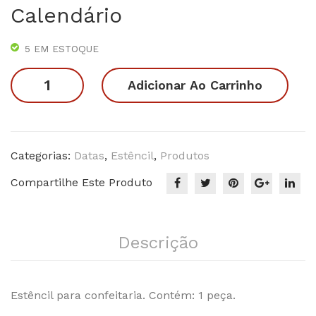
Calendário
Flo
–
rk
Kit
5 EM ESTOQUE
Me
Flo
me
ral
Estêncil
Adicionar Ao Carrinho
Dia
Dia
das
das
Mã
Mães
es
Calendário
Categorias:
Datas
,
Estêncil
,
Produtos
quantidade
Compartilhe Este Produto
Descrição
Estêncil para confeitaria. Contém: 1 peça.