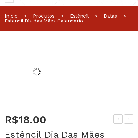
Início
>
Produtos
>
Estêncil
>
Datas
>
Estêncil Dia das Mães Calendário
R$
18.00
stê
stê
Estêncil Dia Das Mães
ncil
ncil