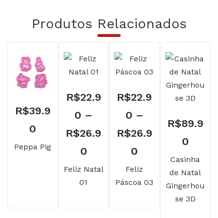
Produtos Relacionados
R$
22.9
R$
22.9
R$
39.9
0
–
0
–
R$
89.9
0
R$
26.9
R$
26.9
0
Peppa Pig
Faixa
Faixa
0
0
Casinha
de
de
Feliz Natal
Feliz
de Natal
01
Páscoa 03
preço:
preço:
Gingerhou
se 3D
R$22.90
R$22.90