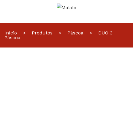
Início
>
Produtos
>
Páscoa
>
DUO 3
Páscoa