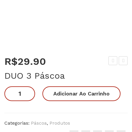
R$
29.90
UO
UO
DUO 3 Páscoa
5
2
Pás
Pás
DUO
Adicionar Ao Carrinho
coa
coa
3
Páscoa
quantidade
Categorias:
Páscoa
,
Produtos