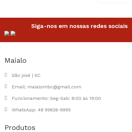
através
através
R$26.90
R$26.90
Siga-nos em nossas redes sociais
Maialo
São josé | SC
Email: maialombc@gmail.com
Funcionamento: Seg-Sab: 8:00 às 19:00
WhatsApp: 48 99826-9995
Produtos