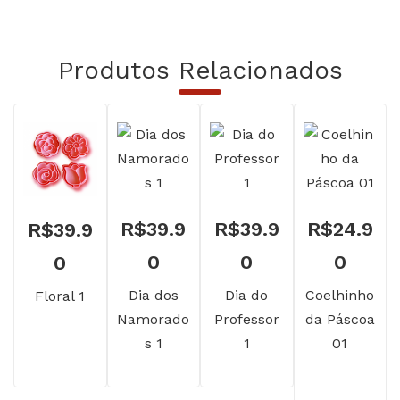
Produtos Relacionados
R$
39.9
R$
39.9
R$
24.9
R$
39.9
0
0
0
0
Dia dos
Dia do
Coelhinho
Floral 1
Namorado
Professor
da Páscoa
s 1
1
01