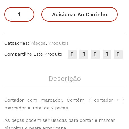
ho
de
Coelhinho
Adicionar Ao Carrinho
da
Coe
da
Pás
lho
Páscoa
coa
s
13
14
03
quantidade
Categorias:
Páscoa
,
Produtos
Compartilhe Este Produto
Descrição
Cortador com marcador. Contém: 1 cortador + 1
marcador = Total de 2 peças.
As peças podem ser usadas para cortar e marcar
biscoitos e pasta americana.