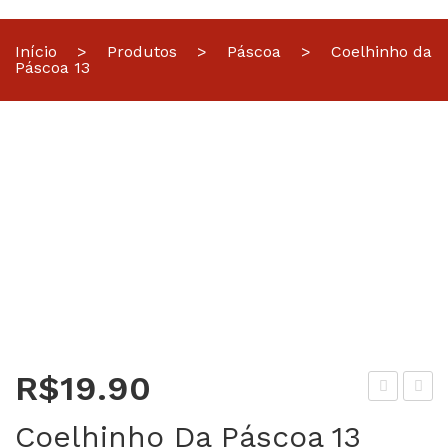
Início
>
Produtos
>
Páscoa
>
Coelhinho da
Páscoa 13
R$
19.90
oel
égu
Coelhinho Da Páscoa 13
hin
a