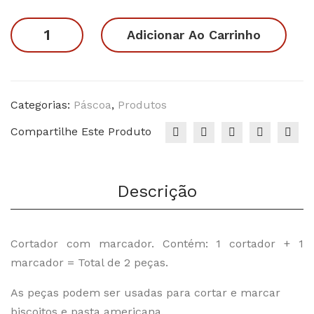
de
–
Coelhinho
Adicionar Ao Carrinho
Coe
Pás
da
lho
coa
Páscoa
s
11
03
quantidade
Categorias:
Páscoa
,
Produtos
Compartilhe Este Produto
Descrição
Cortador com marcador. Contém: 1 cortador + 1
marcador = Total de 2 peças.
As peças podem ser usadas para cortar e marcar
biscoitos e pasta americana.