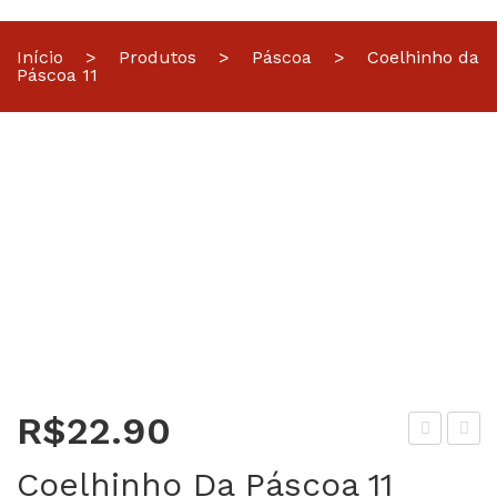
Início
>
Produtos
>
Páscoa
>
Coelhinho da
Páscoa 11
R$
22.90
égu
le
Coelhinho Da Páscoa 11
a
vive