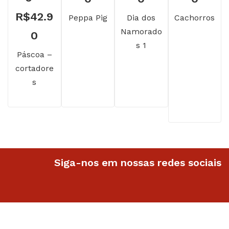
R$
42.9
Peppa Pig
Dia dos
Cachorros
Namorado
Faixa
0
s 1
de
Páscoa –
cortadore
preço:
s
R$32.90
através
R$42.90
Siga-nos em nossas redes sociais