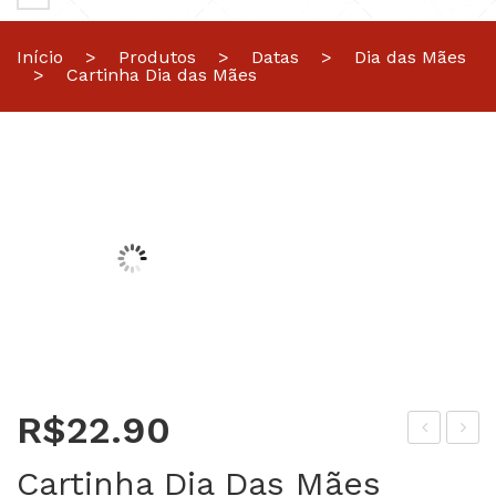
Início
>
Produtos
>
Datas
>
Dia das Mães
>
Cartinha Dia das Mães
R$
22.90
ia
ãe
Cartinha Dia Das Mães
das
Rai