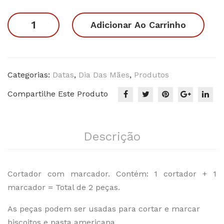
Mã
nha
Cartinha
Adicionar Ao Carrinho
es
do
Dia
5
Bar
das
alh
Mães
o
quantidade
Categorias:
Datas
,
Dia Das Mães
,
Produtos
Compartilhe Este Produto
Descrição
Cortador com marcador. Contém: 1 cortador + 1
marcador = Total de 2 peças.
As peças podem ser usadas para cortar e marcar
biscoitos e pasta americana.