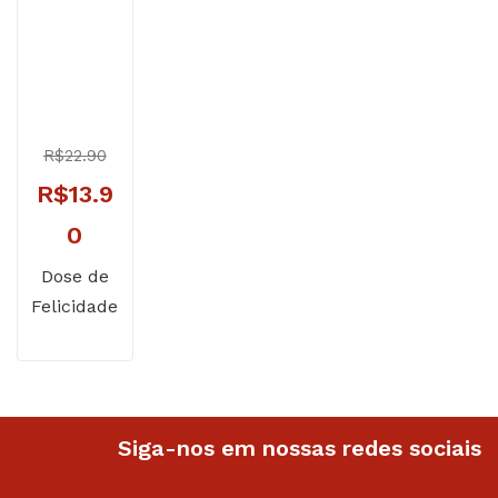
R$
22.90
O
R$
13.9
preço
O
0
original
preço
Dose de
Felicidade
era:
atual
R$22.90.
é:
R$13.90.
Siga-nos em nossas redes sociais