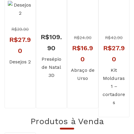
R$
39.90
R$
109.
R$
24.90
R$
42.90
O
R$
27.9
O
O
90
R$
16.9
R$
27.9
preço
O
0
preço
O
preço
O
0
0
Presépio
original
preço
Desejos 2
de Natal
original
preço
original
preç
Abraço de
Kit
era:
atual
3D
Urso
Molduras
era:
atual
era:
atual
R$39.90.
é:
1 –
R$24.90.
é:
R$42.90.
é:
R$27.90.
cortadore
R$16.90.
R$27.
s
Produtos à Venda