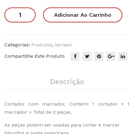
original
atual
nho
ha
era:
é:
Biscoito
Adicionar Ao Carrinho
Bas
2
R$19.90.
R$15.90.
ou
set
Bolacha?
quantidade
Categorias:
Produtos
,
Variado
Compartilhe Este Produto
Descrição
Cortador com marcador. Contém: 1 cortador + 1
marcador = Total de 2 peças.
As peças podem ser usadas para cortar e marcar
biscoitos e pasta americana.