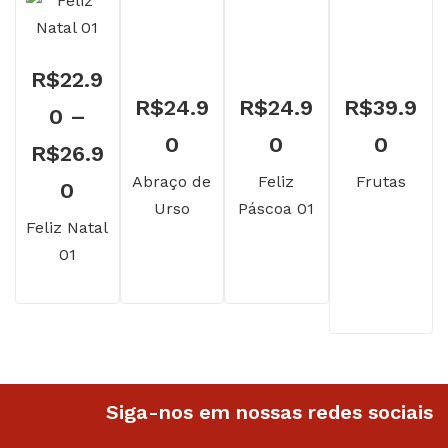
R$
22.9
R$
24.9
R$
24.9
R$
39.9
0
–
0
0
0
R$
26.9
Abraço de
Feliz
Frutas
Faixa
0
Urso
Páscoa 01
de
Feliz Natal
01
preço:
R$22.90
através
R$26.90
Siga-nos em nossas redes sociais