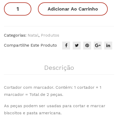
sép
No
Papai
Adicionar Ao Carrinho
io
el
Noel
Co
04
02
mp
quantidade
let
Categorias:
Natal
,
Produtos
o
Compartilhe Este Produto
Descrição
Cortador com marcador. Contém: 1 cortador + 1
marcador = Total de 2 peças.
As peças podem ser usadas para cortar e marcar
biscoitos e pasta americana.