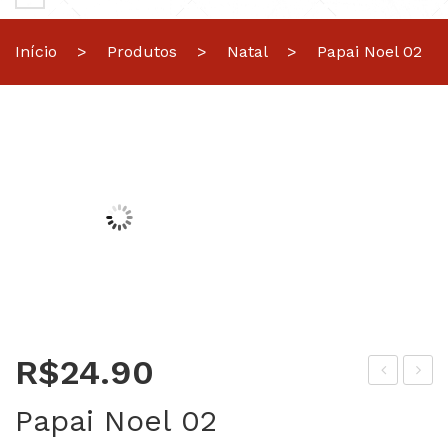
Início
>
Produtos
>
Natal
>
Papai Noel 02
R$
24.90
it
apa
Papai Noel 02
Pre
i