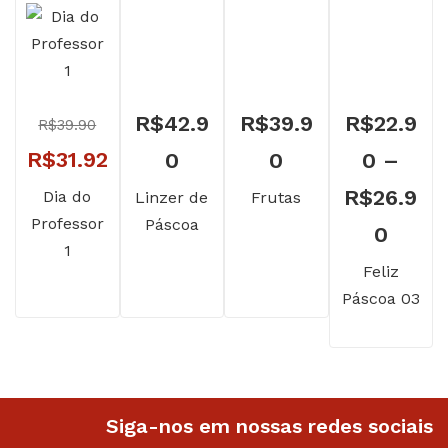
R$
42.9
R$
39.9
R$
22.9
R$
39.90
O
O
R$
31.92
0
0
0
–
preço
preço
R$
26.9
Dia do
Linzer de
Frutas
Professor
Páscoa
original
atual
Faixa
0
1
era:
é:
de
Feliz
Páscoa 03
R$39.90.
R$31.92.
preço
R$22
atrav
R$26
Siga-nos em nossas redes sociais