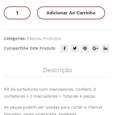
original
atual
de
Pás
era:
é:
Casal
Adicionar Ao Carrinho
Coe
coa
R$34.90.
R$17.90.
de
lho
Coelhos
s 2
05
quantidade
Categorias:
Páscoa
,
Produtos
Compartilhe Este Produto
Descrição
Kit de cortadores com marcadores. Contém: 2
cortadores + 2 marcadores = Total de 4 peças.
As peças podem ser usadas para cortar e marcar
biscoitos, pasta americana, goiabada.