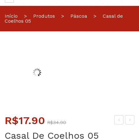
Início
>
Produtos
>
Páscoa
>
Casal de
Coelhos 05
O
O
R$
17.90
R$
34.90
preço
preço
égu
it
Casal De Coelhos 05
a
03